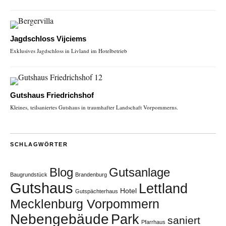
Jagdschloss Vijciems
Exklusives Jagdschloss in Livland im Hotelbetrieb
Gutshaus Friedrichshof
Kleines, teilsaniertes Gutshaus in traumhafter Landschaft Vorpommerns.
SCHLAGWÖRTER
Blog
Gutsanlage
Baugrundstück
Brandenburg
Gutshaus
Lettland
Hotel
Gutspächterhaus
Mecklenburg Vorpommern
Nebengebäude
Park
saniert
Pfarrhaus