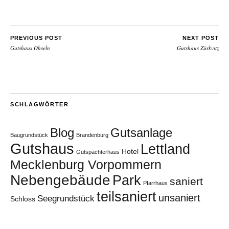
PREVIOUS POST
NEXT POST
Gutshaus Ohseln
Gutshaus Zürkvitz
SCHLAGWÖRTER
Blog
Gutsanlage
Baugrundstück
Brandenburg
Gutshaus
Lettland
Hotel
Gutspächterhaus
Mecklenburg Vorpommern
Nebengebäude
Park
saniert
Pfarrhaus
teilsaniert
unsaniert
Seegrundstück
Schloss