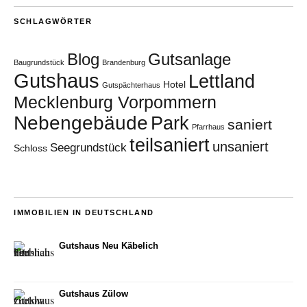
SCHLAGWÖRTER
Blog
Gutsanlage
Baugrundstück
Brandenburg
Gutshaus
Lettland
Hotel
Gutspächterhaus
Mecklenburg Vorpommern
Nebengebäude
Park
saniert
Pfarrhaus
teilsaniert
unsaniert
Seegrundstück
Schloss
IMMOBILIEN IN DEUTSCHLAND
Gutshaus Neu Käbelich
Gutshaus Zülow