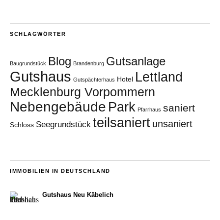
SCHLAGWÖRTER
Blog
Gutsanlage
Baugrundstück
Brandenburg
Gutshaus
Lettland
Hotel
Gutspächterhaus
Mecklenburg Vorpommern
Nebengebäude
Park
saniert
Pfarrhaus
teilsaniert
unsaniert
Seegrundstück
Schloss
IMMOBILIEN IN DEUTSCHLAND
Gutshaus Neu Käbelich