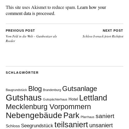
This site uses Akismet to reduce spam.
Learn how your
comment data is processed.
PREVIOUS POST
NEXT POST
Vom Feld in die Welt – Gutsbesitzer als
Schloss Ivenack feiert Richtfest
Reeder
SCHLAGWÖRTER
Blog
Gutsanlage
Baugrundstück
Brandenburg
Gutshaus
Lettland
Hotel
Gutspächterhaus
Mecklenburg Vorpommern
Nebengebäude
Park
saniert
Pfarrhaus
teilsaniert
unsaniert
Seegrundstück
Schloss