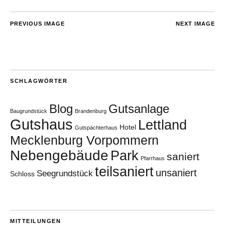
PREVIOUS IMAGE
NEXT IMAGE
SCHLAGWÖRTER
Blog
Gutsanlage
Baugrundstück
Brandenburg
Gutshaus
Lettland
Hotel
Gutspächterhaus
Mecklenburg Vorpommern
Nebengebäude
Park
saniert
Pfarrhaus
teilsaniert
unsaniert
Seegrundstück
Schloss
MITTEILUNGEN