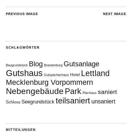
PREVIOUS IMAGE
NEXT IMAGE
SCHLAGWÖRTER
Blog
Gutsanlage
Baugrundstück
Brandenburg
Gutshaus
Lettland
Hotel
Gutspächterhaus
Mecklenburg Vorpommern
Nebengebäude
Park
saniert
Pfarrhaus
teilsaniert
unsaniert
Seegrundstück
Schloss
MITTEILUNGEN